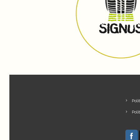
Polí
Polí