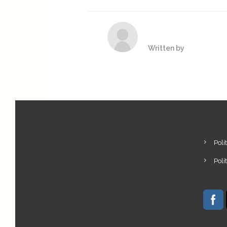
Written by
Polí
Polí